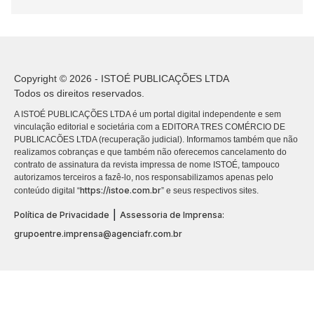
Copyright © 2026 - ISTOÉ PUBLICAÇÕES LTDA
Todos os direitos reservados.
A ISTOÉ PUBLICAÇÕES LTDA é um portal digital independente e sem
vinculação editorial e societária com a EDITORA TRES COMÉRCIO DE
PUBLICACÕES LTDA (recuperação judicial). Informamos também que não
realizamos cobranças e que também não oferecemos cancelamento do
contrato de assinatura da revista impressa de nome ISTOÉ, tampouco
autorizamos terceiros a fazê-lo, nos responsabilizamos apenas pelo
https://istoe.com.br
conteúdo digital “
” e seus respectivos sites.
|
Política de Privacidade
Assessoria de Imprensa:
grupoentre.imprensa@agenciafr.com.br