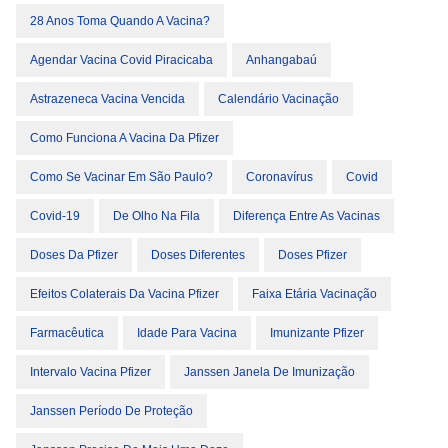
28 Anos Toma Quando A Vacina?
Agendar Vacina Covid Piracicaba
Anhangabaú
Astrazeneca Vacina Vencida
Calendário Vacinação
Como Funciona A Vacina Da Pfizer
Como Se Vacinar Em São Paulo?
Coronavírus
Covid
Covid-19
De Olho Na Fila
Diferença Entre As Vacinas
Doses Da Pfizer
Doses Diferentes
Doses Pfizer
Efeitos Colaterais Da Vacina Pfizer
Faixa Etária Vacinação
Farmacêutica
Idade Para Vacina
Imunizante Pfizer
Intervalo Vacina Pfizer
Janssen Janela De Imunização
Janssen Período De Proteção