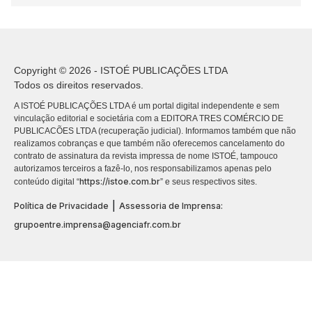
Copyright © 2026 - ISTOÉ PUBLICAÇÕES LTDA
Todos os direitos reservados.
A ISTOÉ PUBLICAÇÕES LTDA é um portal digital independente e sem
vinculação editorial e societária com a EDITORA TRES COMÉRCIO DE
PUBLICACÕES LTDA (recuperação judicial). Informamos também que não
realizamos cobranças e que também não oferecemos cancelamento do
contrato de assinatura da revista impressa de nome ISTOÉ, tampouco
autorizamos terceiros a fazê-lo, nos responsabilizamos apenas pelo
https://istoe.com.br
conteúdo digital “
” e seus respectivos sites.
|
Política de Privacidade
Assessoria de Imprensa:
grupoentre.imprensa@agenciafr.com.br