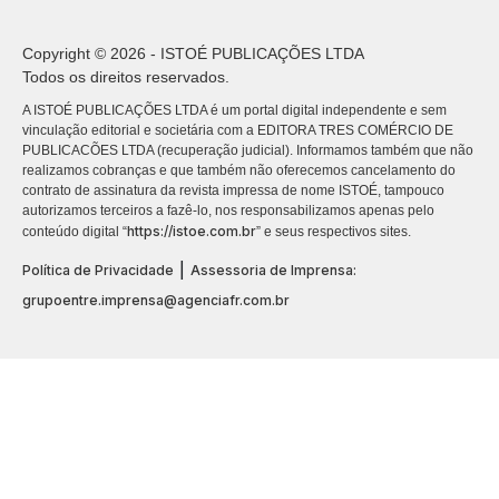
Copyright © 2026 - ISTOÉ PUBLICAÇÕES LTDA
Todos os direitos reservados.
A ISTOÉ PUBLICAÇÕES LTDA é um portal digital independente e sem
vinculação editorial e societária com a EDITORA TRES COMÉRCIO DE
PUBLICACÕES LTDA (recuperação judicial). Informamos também que não
realizamos cobranças e que também não oferecemos cancelamento do
contrato de assinatura da revista impressa de nome ISTOÉ, tampouco
autorizamos terceiros a fazê-lo, nos responsabilizamos apenas pelo
https://istoe.com.br
conteúdo digital “
” e seus respectivos sites.
|
Política de Privacidade
Assessoria de Imprensa:
grupoentre.imprensa@agenciafr.com.br