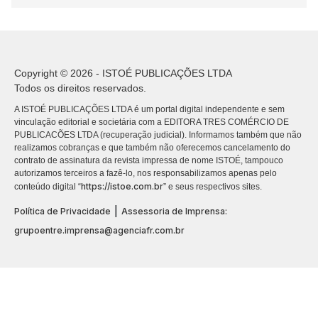
Copyright © 2026 - ISTOÉ PUBLICAÇÕES LTDA
Todos os direitos reservados.
A ISTOÉ PUBLICAÇÕES LTDA é um portal digital independente e sem
vinculação editorial e societária com a EDITORA TRES COMÉRCIO DE
PUBLICACÕES LTDA (recuperação judicial). Informamos também que não
realizamos cobranças e que também não oferecemos cancelamento do
contrato de assinatura da revista impressa de nome ISTOÉ, tampouco
autorizamos terceiros a fazê-lo, nos responsabilizamos apenas pelo
https://istoe.com.br
conteúdo digital “
” e seus respectivos sites.
|
Política de Privacidade
Assessoria de Imprensa:
grupoentre.imprensa@agenciafr.com.br