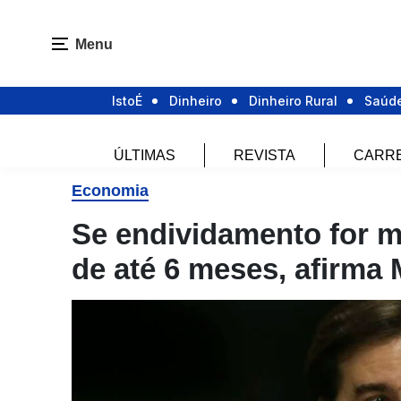
Menu
IstoÉ
Dinheiro
Dinheiro Rural
Saúd
ÚLTIMAS
REVISTA
CARR
Economia
Se endividamento for me
de até 6 meses, afirma 