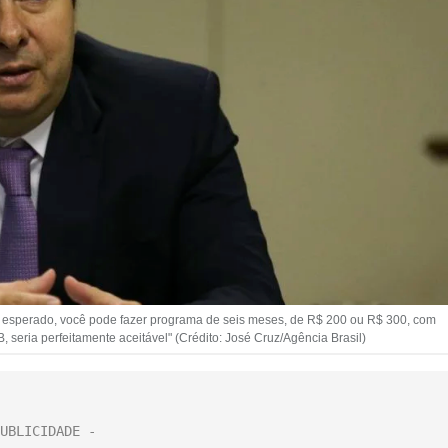
o esperado, você pode fazer programa de seis meses, de R$ 200 ou R$ 300, com
 seria perfeitamente aceitável" (Crédito: José Cruz/Agência Brasil)