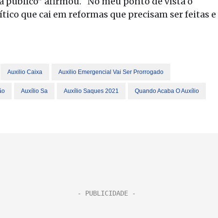
 público” afirmou. “No meu ponto de vista o
ítico que cai em reformas que precisam ser feitas e
Auxilio Caixa
Auxilio Emergencial Vai Ser Prorrogado
ão
Auxílio Sa
Auxílio Saques 2021
Quando Acaba O Auxílio