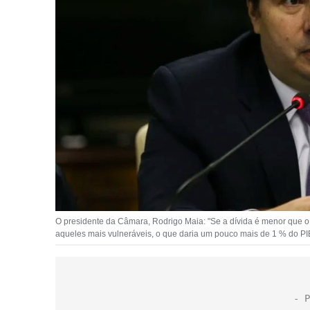
O presidente da Câmara, Rodrigo Maia: "Se a dívida é menor que 
aqueles mais vulneráveis, o que daria um pouco mais de 1 % do PIB,