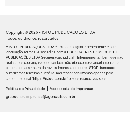
Copyright © 2026 - ISTOÉ PUBLICAÇÕES LTDA
Todos os direitos reservados.
A ISTOÉ PUBLICAÇÕES LTDA é um portal digital independente e sem
vinculação editorial e societária com a EDITORA TRES COMÉRCIO DE
PUBLICACÕES LTDA (recuperação judicial). Informamos também que não
realizamos cobranças e que também não oferecemos cancelamento do
contrato de assinatura da revista impressa de nome ISTOÉ, tampouco
autorizamos terceiros a fazê-lo, nos responsabilizamos apenas pelo
https://istoe.com.br
conteúdo digital “
” e seus respectivos sites.
|
Política de Privacidade
Assessoria de Imprensa:
grupoentre.imprensa@agenciafr.com.br