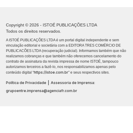
Copyright © 2026 - ISTOÉ PUBLICAÇÕES LTDA
Todos os direitos reservados.
A ISTOÉ PUBLICAÇÕES LTDA é um portal digital independente e sem
vinculação editorial e societária com a EDITORA TRES COMÉRCIO DE
PUBLICACÕES LTDA (recuperação judicial). Informamos também que não
realizamos cobranças e que também não oferecemos cancelamento do
contrato de assinatura da revista impressa de nome ISTOÉ, tampouco
autorizamos terceiros a fazê-lo, nos responsabilizamos apenas pelo
https://istoe.com.br
conteúdo digital “
” e seus respectivos sites.
|
Política de Privacidade
Assessoria de Imprensa:
grupoentre.imprensa@agenciafr.com.br