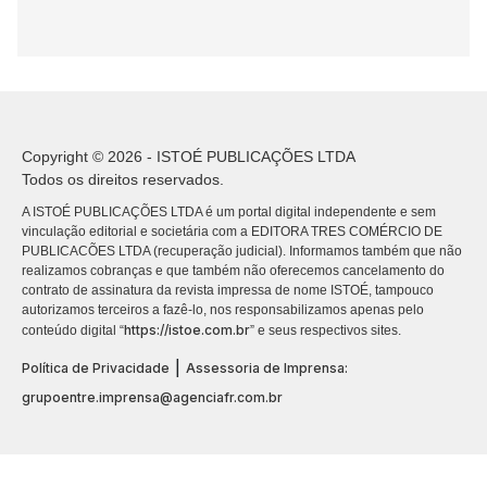
Copyright © 2026 - ISTOÉ PUBLICAÇÕES LTDA
Todos os direitos reservados.
A ISTOÉ PUBLICAÇÕES LTDA é um portal digital independente e sem
vinculação editorial e societária com a EDITORA TRES COMÉRCIO DE
PUBLICACÕES LTDA (recuperação judicial). Informamos também que não
realizamos cobranças e que também não oferecemos cancelamento do
contrato de assinatura da revista impressa de nome ISTOÉ, tampouco
autorizamos terceiros a fazê-lo, nos responsabilizamos apenas pelo
https://istoe.com.br
conteúdo digital “
” e seus respectivos sites.
|
Política de Privacidade
Assessoria de Imprensa:
grupoentre.imprensa@agenciafr.com.br