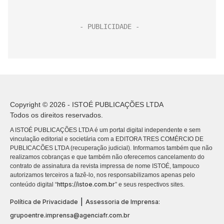
Copyright © 2026 - ISTOÉ PUBLICAÇÕES LTDA
Todos os direitos reservados.
A ISTOÉ PUBLICAÇÕES LTDA é um portal digital independente e sem
vinculação editorial e societária com a EDITORA TRES COMÉRCIO DE
PUBLICACÕES LTDA (recuperação judicial). Informamos também que não
realizamos cobranças e que também não oferecemos cancelamento do
contrato de assinatura da revista impressa de nome ISTOÉ, tampouco
autorizamos terceiros a fazê-lo, nos responsabilizamos apenas pelo
https://istoe.com.br
conteúdo digital “
” e seus respectivos sites.
|
Política de Privacidade
Assessoria de Imprensa:
grupoentre.imprensa@agenciafr.com.br