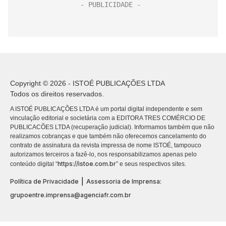
Copyright © 2026 - ISTOÉ PUBLICAÇÕES LTDA
Todos os direitos reservados.
A ISTOÉ PUBLICAÇÕES LTDA é um portal digital independente e sem
vinculação editorial e societária com a EDITORA TRES COMÉRCIO DE
PUBLICACÕES LTDA (recuperação judicial). Informamos também que não
realizamos cobranças e que também não oferecemos cancelamento do
contrato de assinatura da revista impressa de nome ISTOÉ, tampouco
autorizamos terceiros a fazê-lo, nos responsabilizamos apenas pelo
https://istoe.com.br
conteúdo digital “
” e seus respectivos sites.
|
Política de Privacidade
Assessoria de Imprensa:
grupoentre.imprensa@agenciafr.com.br