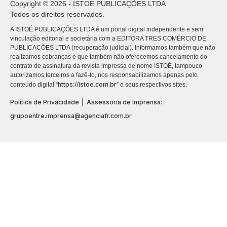
Copyright © 2026 - ISTOÉ PUBLICAÇÕES LTDA
Todos os direitos reservados.
A ISTOÉ PUBLICAÇÕES LTDA é um portal digital independente e sem
vinculação editorial e societária com a EDITORA TRES COMÉRCIO DE
PUBLICACÕES LTDA (recuperação judicial). Informamos também que não
realizamos cobranças e que também não oferecemos cancelamento do
contrato de assinatura da revista impressa de nome ISTOÉ, tampouco
autorizamos terceiros a fazê-lo, nos responsabilizamos apenas pelo
https://istoe.com.br
conteúdo digital “
” e seus respectivos sites.
|
Política de Privacidade
Assessoria de Imprensa:
grupoentre.imprensa@agenciafr.com.br