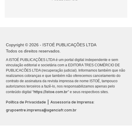
Copyright © 2026 - ISTOÉ PUBLICAÇÕES LTDA
Todos os direitos reservados.
A ISTOÉ PUBLICAÇÕES LTDA é um portal digital independente e sem
vinculação editorial e societária com a EDITORA TRES COMÉRCIO DE
PUBLICACÕES LTDA (recuperação judicial). Informamos também que não
realizamos cobranças e que também não oferecemos cancelamento do
contrato de assinatura da revista impressa de nome ISTOÉ, tampouco
autorizamos terceiros a fazê-lo, nos responsabilizamos apenas pelo
https://istoe.com.br
conteúdo digital “
” e seus respectivos sites.
|
Política de Privacidade
Assessoria de Imprensa:
grupoentre.imprensa@agenciafr.com.br