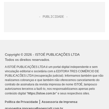
Copyright © 2026 - ISTOÉ PUBLICAÇÕES LTDA
Todos os direitos reservados.
A ISTOÉ PUBLICAÇÕES LTDA é um portal digital independente e sem
vinculação editorial e societária com a EDITORA TRES COMÉRCIO DE
PUBLICACÕES LTDA (recuperação judicial). Informamos também que não
realizamos cobranças e que também não oferecemos cancelamento do
contrato de assinatura da revista impressa de nome ISTOÉ, tampouco
autorizamos terceiros a fazê-lo, nos responsabilizamos apenas pelo
https://istoe.com.br
conteúdo digital “
” e seus respectivos sites.
|
Política de Privacidade
Assessoria de Imprensa:
grupoentre.imprensa@agenciafr.com.br