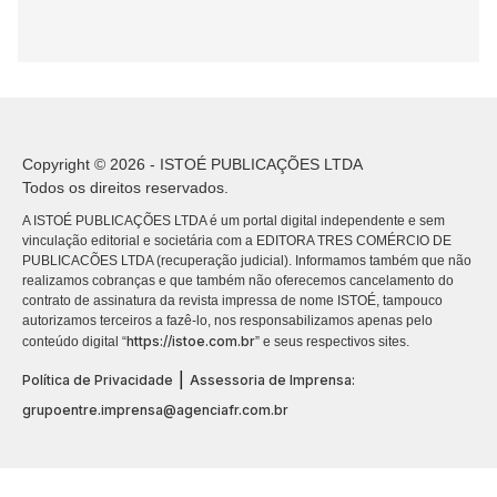
Copyright © 2026 - ISTOÉ PUBLICAÇÕES LTDA
Todos os direitos reservados.
A ISTOÉ PUBLICAÇÕES LTDA é um portal digital independente e sem
vinculação editorial e societária com a EDITORA TRES COMÉRCIO DE
PUBLICACÕES LTDA (recuperação judicial). Informamos também que não
realizamos cobranças e que também não oferecemos cancelamento do
contrato de assinatura da revista impressa de nome ISTOÉ, tampouco
autorizamos terceiros a fazê-lo, nos responsabilizamos apenas pelo
https://istoe.com.br
conteúdo digital “
” e seus respectivos sites.
|
Política de Privacidade
Assessoria de Imprensa:
grupoentre.imprensa@agenciafr.com.br