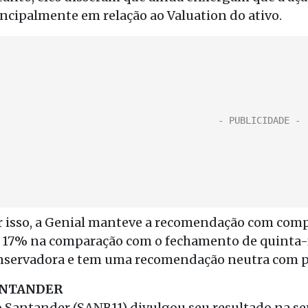
incipalmente em relação ao Valuation do ativo.
r isso, a Genial manteve a recomendação com compr
 17% na comparação com o fechamento de quinta-fei
nservadora e tem uma recomendação neutra com pr
NTANDER
 o Santander (SANB11) divulgou seu resultado na 