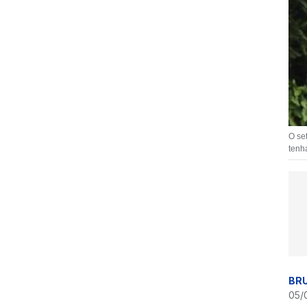
O se
tenh
BR
05/