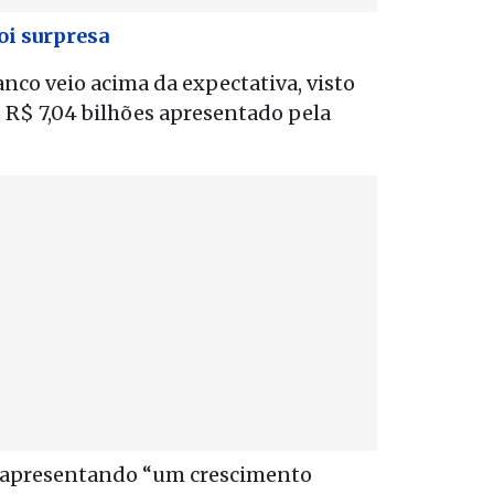
oi surpresa
anco veio acima da expectativa, visto
s R$ 7,04 bilhões apresentado pela
a apresentando “um crescimento