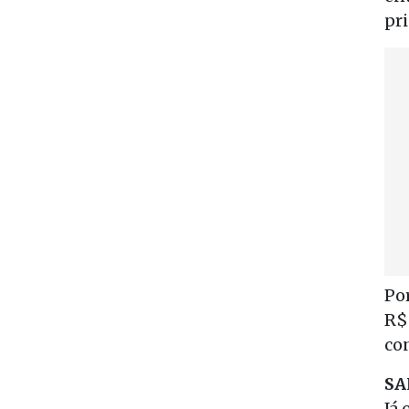
pr
Po
R$
co
SA
Já