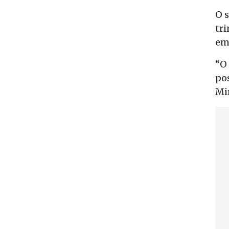
O 
tr
em 
“O
po
Mi