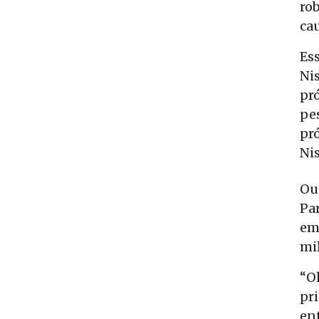
ro
ca
Es
Ni
pr
pe
pr
Ni
Ou
Pa
em
mi
“O
pr
en