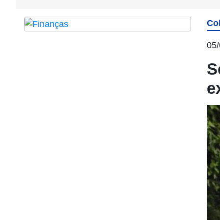
Co
05/
S
e