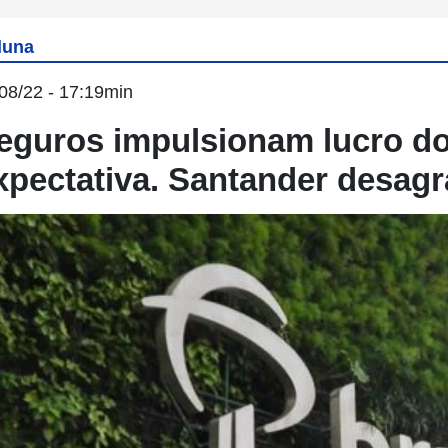
luna
08/22 - 17:19min
eguros impulsionam lucro d
xpectativa. Santander desag