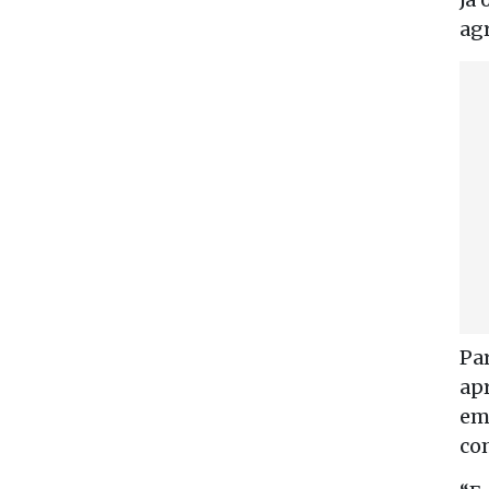
ag
Par
ap
em
co