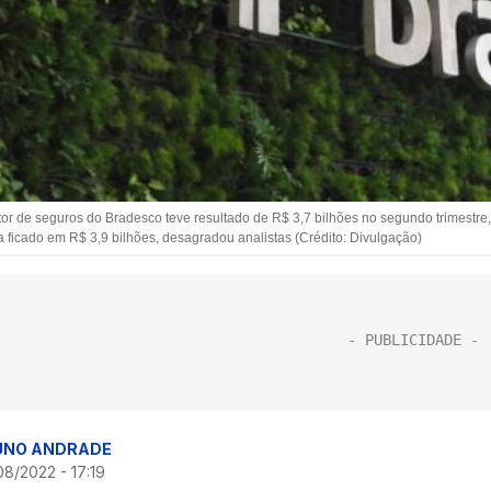
tor de seguros do Bradesco teve resultado de R$ 3,7 bilhões no segundo trimestre
a ficado em R$ 3,9 bilhões, desagradou analistas (Crédito: Divulgação)
UNO ANDRADE
08/2022 - 17:19