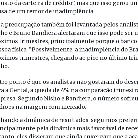
busto da carteira de crédito”, mas que isso gerou 
usa de um temor de inadimplência.
sa preocupação também foi levantada pelos analis
sho e Bruno Bandiera alertaram que isso pode ser
óximos trimestres, principalmente porque o banco 
ssoa física. “Possivelmente, a inadimplência do B
óximos trimestres, chegando ao pico no último tri
sho.
tro ponto é que os analistas não gostaram do des
ra a Genial, a queda de 4% na comparação trimestra
presa. Segundo Nisho e Bandiera, o número sofreu
lhões na margem com mercado.
lhando a dinâmica de resultados, seguimos preferi
incipalmente pela dinâmica mais favorável de recei
tanto, eles disseram que ainda enxergam que a ação