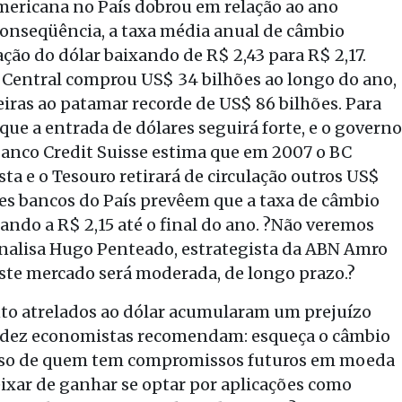
mericana no País dobrou em relação ao ano
conseqüência, a taxa média anual de câmbio
ção do dólar baixando de R$ 2,43 para R$ 2,17.
o Central comprou US$ 34 bilhões ao longo do ano,
eiras ao patamar recorde de US$ 86 bilhões. Para
 que a entrada de dólares seguirá forte, e o governo
nco Credit Suisse estima que em 2007 o BC
ta e o Tesouro retirará de circulação outros US$
es bancos do País prevêem que a taxa de câmbio
ndo a R$ 2,15 até o final do ano. ?Não veremos
analisa Hugo Penteado, estrategista da ABN Amro
te mercado será moderada, de longo prazo.?
to atrelados ao dólar acumularam um prejuízo
re dez economistas recomendam: esqueça o câmbio
caso de quem tem compromissos futuros em moeda
eixar de ganhar se optar por aplicações como