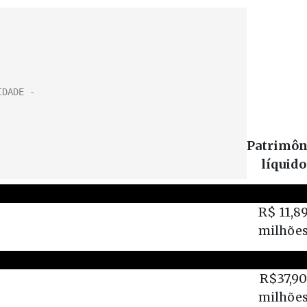
Patrimôn
líquido
R$ 11,8
milhõe
R$37,90
milhõe