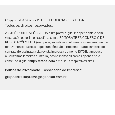
Copyright © 2026 - ISTOÉ PUBLICAÇÕES LTDA
Todos os direitos reservados.
A ISTOÉ PUBLICAÇÕES LTDA é um portal digital independente e sem
vinculação editorial e societária com a EDITORA TRES COMÉRCIO DE
PUBLICACÕES LTDA (recuperação judicial). Informamos também que não
realizamos cobranças e que também não oferecemos cancelamento do
contrato de assinatura da revista impressa de nome ISTOÉ, tampouco
autorizamos terceiros a fazê-lo, nos responsabilizamos apenas pelo
https://istoe.com.br
conteúdo digital “
” e seus respectivos sites.
|
Política de Privacidade
Assessoria de Imprensa:
grupoentre.imprensa@agenciafr.com.br