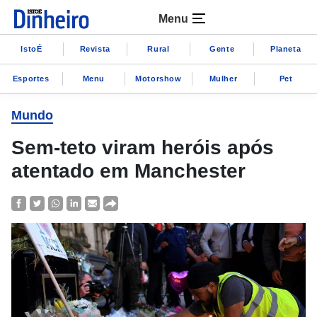
Menu
IstoÉ
Revista
Rural
Gente
Planeta
Esportes
Menu
Motorshow
Mulher
Pet
Mundo
Sem-teto viram heróis após
atentado em Manchester