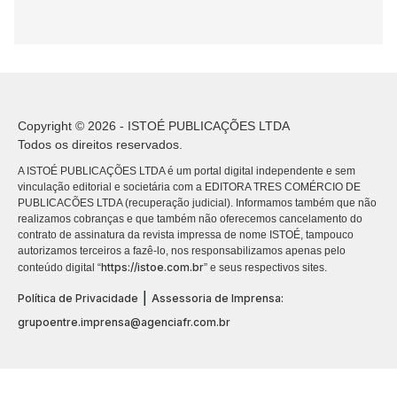
Copyright © 2026 - ISTOÉ PUBLICAÇÕES LTDA
Todos os direitos reservados.
A ISTOÉ PUBLICAÇÕES LTDA é um portal digital independente e sem
vinculação editorial e societária com a EDITORA TRES COMÉRCIO DE
PUBLICACÕES LTDA (recuperação judicial). Informamos também que não
realizamos cobranças e que também não oferecemos cancelamento do
contrato de assinatura da revista impressa de nome ISTOÉ, tampouco
autorizamos terceiros a fazê-lo, nos responsabilizamos apenas pelo
https://istoe.com.br
conteúdo digital “
” e seus respectivos sites.
|
Política de Privacidade
Assessoria de Imprensa:
grupoentre.imprensa@agenciafr.com.br