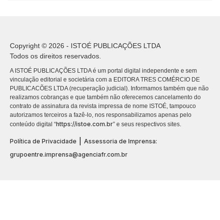
Copyright © 2026 - ISTOÉ PUBLICAÇÕES LTDA
Todos os direitos reservados.
A ISTOÉ PUBLICAÇÕES LTDA é um portal digital independente e sem
vinculação editorial e societária com a EDITORA TRES COMÉRCIO DE
PUBLICACÕES LTDA (recuperação judicial). Informamos também que não
realizamos cobranças e que também não oferecemos cancelamento do
contrato de assinatura da revista impressa de nome ISTOÉ, tampouco
autorizamos terceiros a fazê-lo, nos responsabilizamos apenas pelo
https://istoe.com.br
conteúdo digital “
” e seus respectivos sites.
|
Política de Privacidade
Assessoria de Imprensa:
grupoentre.imprensa@agenciafr.com.br