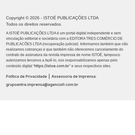
Copyright © 2026 - ISTOÉ PUBLICAÇÕES LTDA
Todos os direitos reservados.
A ISTOÉ PUBLICAÇÕES LTDA é um portal digital independente e sem
vinculação editorial e societária com a EDITORA TRES COMÉRCIO DE
PUBLICACÕES LTDA (recuperação judicial). Informamos também que não
realizamos cobranças e que também não oferecemos cancelamento do
contrato de assinatura da revista impressa de nome ISTOÉ, tampouco
autorizamos terceiros a fazê-lo, nos responsabilizamos apenas pelo
https://istoe.com.br
conteúdo digital “
” e seus respectivos sites.
|
Política de Privacidade
Assessoria de Imprensa:
grupoentre.imprensa@agenciafr.com.br