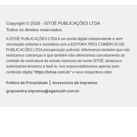
Copyright © 2026 - ISTOÉ PUBLICAÇÕES LTDA
Todos os direitos reservados.
A ISTOÉ PUBLICAÇÕES LTDA é um portal digital independente e sem
vinculação editorial e societária com a EDITORA TRES COMÉRCIO DE
PUBLICACÕES LTDA (recuperação judicial). Informamos também que não
realizamos cobranças e que também não oferecemos cancelamento do
contrato de assinatura da revista impressa de nome ISTOÉ, tampouco
autorizamos terceiros a fazê-lo, nos responsabilizamos apenas pelo
https://istoe.com.br
conteúdo digital “
” e seus respectivos sites.
|
Política de Privacidade
Assessoria de Imprensa:
grupoentre.imprensa@agenciafr.com.br