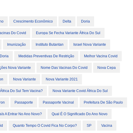
rno
Crescimento Econômico
Delta
Doria
Vacinas Do Covid
Europa Se Fecha Variante África Do Sul
Imunização
Instituto Butantan
Israel Nova Variante
Doria
Medidas Preventivas De Restrição
Melhor Vacina Covid
ções Nova Variante
Nome Das Vacinas Do Covid
Nova Cepa
on
Nova Variante
Nova Variante 2021
 África Do Sul Tem Vacina?
Nova Variante Covid África Do Sul
ron
Passaporte
Passaporte Vacinal
Prefeitura De São Paulo
aís A Entrar No Ano Novo?
Qual É O Significado Do Ano Novo
id
Quanto Tempo O Covid Fica No Corpo?
SP
Vacina