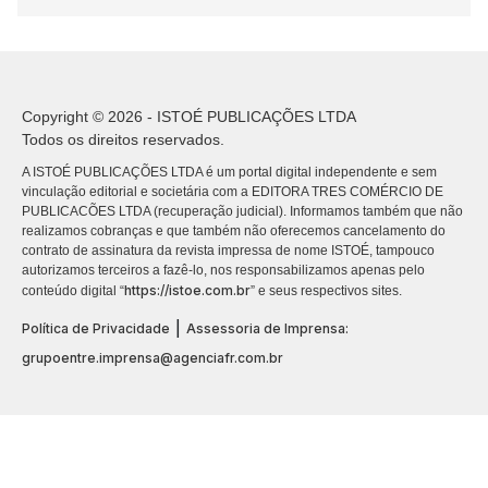
Copyright © 2026 - ISTOÉ PUBLICAÇÕES LTDA
Todos os direitos reservados.
A ISTOÉ PUBLICAÇÕES LTDA é um portal digital independente e sem
vinculação editorial e societária com a EDITORA TRES COMÉRCIO DE
PUBLICACÕES LTDA (recuperação judicial). Informamos também que não
realizamos cobranças e que também não oferecemos cancelamento do
contrato de assinatura da revista impressa de nome ISTOÉ, tampouco
autorizamos terceiros a fazê-lo, nos responsabilizamos apenas pelo
https://istoe.com.br
conteúdo digital “
” e seus respectivos sites.
|
Política de Privacidade
Assessoria de Imprensa:
grupoentre.imprensa@agenciafr.com.br