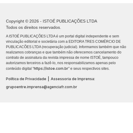
Copyright © 2026 - ISTOÉ PUBLICAÇÕES LTDA
Todos os direitos reservados.
A ISTOÉ PUBLICAÇÕES LTDA é um portal digital independente e sem
vinculação editorial e societária com a EDITORA TRES COMÉRCIO DE
PUBLICACÕES LTDA (recuperação judicial). Informamos também que não
realizamos cobranças e que também não oferecemos cancelamento do
contrato de assinatura da revista impressa de nome ISTOÉ, tampouco
autorizamos terceiros a fazê-lo, nos responsabilizamos apenas pelo
https://istoe.com.br
conteúdo digital “
” e seus respectivos sites.
|
Política de Privacidade
Assessoria de Imprensa:
grupoentre.imprensa@agenciafr.com.br