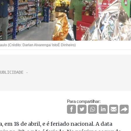
o (Crédito: Darlan Alvarenga/ IstoÉ Dinheiro)
Para compartilhar:
em 18 de abril, e é feriado nacional. A data