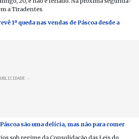
mingo, 20, e não é feriado. Na próxima segunda-
em a Tiradentes.
evê 1ª queda nas vendas de Páscoa desde a
 Páscoa são uma delícia, mas não para comer
rios sob regime da Consolidação das Leis do