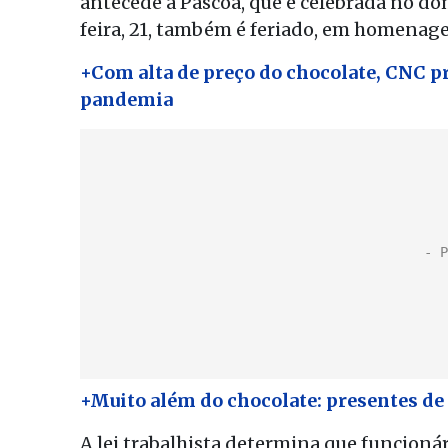
antecede a Páscoa, que é celebrada no do
feira, 21, também é feriado, em homenag
+Com alta de preço do chocolate, CNC pr
pandemia
+Muito além do chocolate: presentes de
A lei trabalhista determina que funcioná