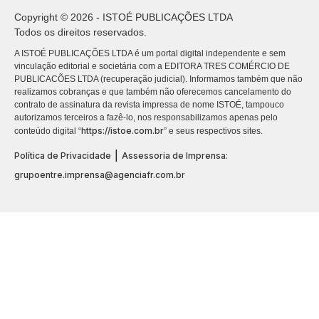
Copyright © 2026 - ISTOÉ PUBLICAÇÕES LTDA
Todos os direitos reservados.
A ISTOÉ PUBLICAÇÕES LTDA é um portal digital independente e sem
vinculação editorial e societária com a EDITORA TRES COMÉRCIO DE
PUBLICACÕES LTDA (recuperação judicial). Informamos também que não
realizamos cobranças e que também não oferecemos cancelamento do
contrato de assinatura da revista impressa de nome ISTOÉ, tampouco
autorizamos terceiros a fazê-lo, nos responsabilizamos apenas pelo
https://istoe.com.br
conteúdo digital “
” e seus respectivos sites.
|
Política de Privacidade
Assessoria de Imprensa:
grupoentre.imprensa@agenciafr.com.br