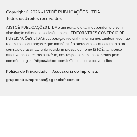
Copyright © 2026 - ISTOÉ PUBLICAÇÕES LTDA
Todos os direitos reservados.
A ISTOÉ PUBLICAÇÕES LTDA é um portal digital independente e sem
vinculação editorial e societária com a EDITORA TRES COMÉRCIO DE
PUBLICACÕES LTDA (recuperação judicial). Informamos também que não
realizamos cobranças e que também não oferecemos cancelamento do
contrato de assinatura da revista impressa de nome ISTOÉ, tampouco
autorizamos terceiros a fazê-lo, nos responsabilizamos apenas pelo
https://istoe.com.br
conteúdo digital “
” e seus respectivos sites.
|
Política de Privacidade
Assessoria de Imprensa:
grupoentre.imprensa@agenciafr.com.br