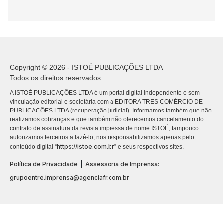
Copyright © 2026 - ISTOÉ PUBLICAÇÕES LTDA
Todos os direitos reservados.
A ISTOÉ PUBLICAÇÕES LTDA é um portal digital independente e sem
vinculação editorial e societária com a EDITORA TRES COMÉRCIO DE
PUBLICACÕES LTDA (recuperação judicial). Informamos também que não
realizamos cobranças e que também não oferecemos cancelamento do
contrato de assinatura da revista impressa de nome ISTOÉ, tampouco
autorizamos terceiros a fazê-lo, nos responsabilizamos apenas pelo
https://istoe.com.br
conteúdo digital “
” e seus respectivos sites.
|
Política de Privacidade
Assessoria de Imprensa:
grupoentre.imprensa@agenciafr.com.br