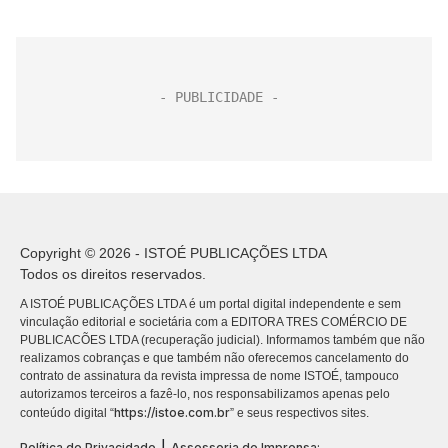
Copyright © 2026 - ISTOÉ PUBLICAÇÕES LTDA
Todos os direitos reservados.
A ISTOÉ PUBLICAÇÕES LTDA é um portal digital independente e sem
vinculação editorial e societária com a EDITORA TRES COMÉRCIO DE
PUBLICACÕES LTDA (recuperação judicial). Informamos também que não
realizamos cobranças e que também não oferecemos cancelamento do
contrato de assinatura da revista impressa de nome ISTOÉ, tampouco
autorizamos terceiros a fazê-lo, nos responsabilizamos apenas pelo
https://istoe.com.br
conteúdo digital “
” e seus respectivos sites.
|
Política de Privacidade
Assessoria de Imprensa: