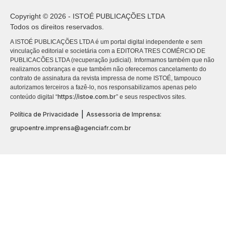
Copyright © 2026 - ISTOÉ PUBLICAÇÕES LTDA
Todos os direitos reservados.
A ISTOÉ PUBLICAÇÕES LTDA é um portal digital independente e sem
vinculação editorial e societária com a EDITORA TRES COMÉRCIO DE
PUBLICACÕES LTDA (recuperação judicial). Informamos também que não
realizamos cobranças e que também não oferecemos cancelamento do
contrato de assinatura da revista impressa de nome ISTOÉ, tampouco
autorizamos terceiros a fazê-lo, nos responsabilizamos apenas pelo
https://istoe.com.br
conteúdo digital “
” e seus respectivos sites.
|
Política de Privacidade
Assessoria de Imprensa:
grupoentre.imprensa@agenciafr.com.br