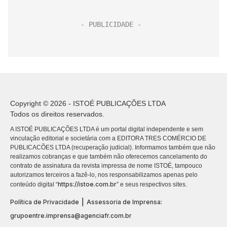
Copyright © 2026 - ISTOÉ PUBLICAÇÕES LTDA
Todos os direitos reservados.
A ISTOÉ PUBLICAÇÕES LTDA é um portal digital independente e sem
vinculação editorial e societária com a EDITORA TRES COMÉRCIO DE
PUBLICACÕES LTDA (recuperação judicial). Informamos também que não
realizamos cobranças e que também não oferecemos cancelamento do
contrato de assinatura da revista impressa de nome ISTOÉ, tampouco
autorizamos terceiros a fazê-lo, nos responsabilizamos apenas pelo
https://istoe.com.br
conteúdo digital “
” e seus respectivos sites.
|
Política de Privacidade
Assessoria de Imprensa:
grupoentre.imprensa@agenciafr.com.br