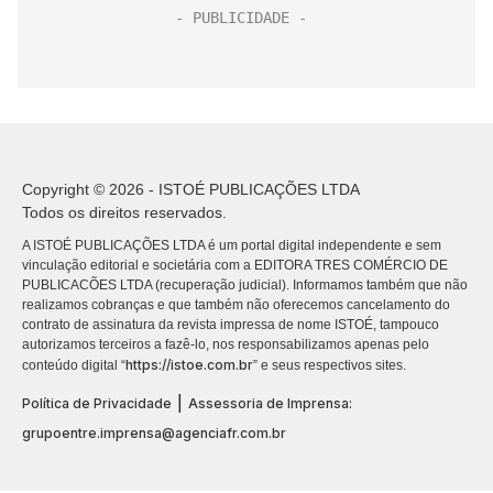
Copyright © 2026 - ISTOÉ PUBLICAÇÕES LTDA
Todos os direitos reservados.
A ISTOÉ PUBLICAÇÕES LTDA é um portal digital independente e sem
vinculação editorial e societária com a EDITORA TRES COMÉRCIO DE
PUBLICACÕES LTDA (recuperação judicial). Informamos também que não
realizamos cobranças e que também não oferecemos cancelamento do
contrato de assinatura da revista impressa de nome ISTOÉ, tampouco
autorizamos terceiros a fazê-lo, nos responsabilizamos apenas pelo
https://istoe.com.br
conteúdo digital “
” e seus respectivos sites.
|
Política de Privacidade
Assessoria de Imprensa:
grupoentre.imprensa@agenciafr.com.br