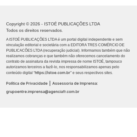
Copyright © 2026 - ISTOÉ PUBLICAÇÕES LTDA
Todos os direitos reservados.
A ISTOÉ PUBLICAÇÕES LTDA é um portal digital independente e sem
vinculação editorial e societária com a EDITORA TRES COMÉRCIO DE
PUBLICACÕES LTDA (recuperação judicial). Informamos também que não
realizamos cobranças e que também não oferecemos cancelamento do
contrato de assinatura da revista impressa de nome ISTOÉ, tampouco
autorizamos terceiros a fazê-lo, nos responsabilizamos apenas pelo
https://istoe.com.br
conteúdo digital “
” e seus respectivos sites.
|
Política de Privacidade
Assessoria de Imprensa:
grupoentre.imprensa@agenciafr.com.br