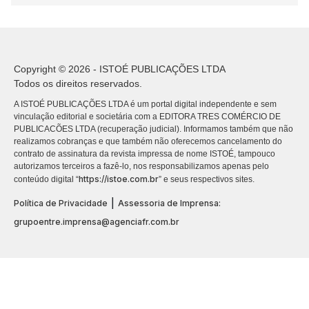
Copyright © 2026 - ISTOÉ PUBLICAÇÕES LTDA
Todos os direitos reservados.
A ISTOÉ PUBLICAÇÕES LTDA é um portal digital independente e sem
vinculação editorial e societária com a EDITORA TRES COMÉRCIO DE
PUBLICACÕES LTDA (recuperação judicial). Informamos também que não
realizamos cobranças e que também não oferecemos cancelamento do
contrato de assinatura da revista impressa de nome ISTOÉ, tampouco
autorizamos terceiros a fazê-lo, nos responsabilizamos apenas pelo
https://istoe.com.br
conteúdo digital “
” e seus respectivos sites.
|
Política de Privacidade
Assessoria de Imprensa:
grupoentre.imprensa@agenciafr.com.br