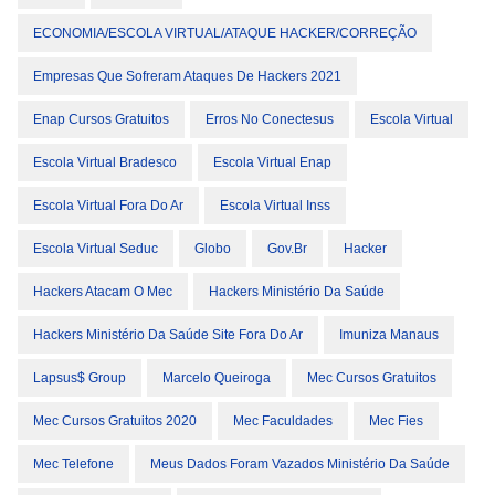
ECONOMIA/ESCOLA VIRTUAL/ATAQUE HACKER/CORREÇÃO
Empresas Que Sofreram Ataques De Hackers 2021
Enap Cursos Gratuitos
Erros No Conectesus
Escola Virtual
Escola Virtual Bradesco
Escola Virtual Enap
Escola Virtual Fora Do Ar
Escola Virtual Inss
Escola Virtual Seduc
Globo
Gov.br
Hacker
Hackers Atacam O Mec
Hackers Ministério Da Saúde
Hackers Ministério Da Saúde Site Fora Do Ar
Imuniza Manaus
Lapsus$ Group
Marcelo Queiroga
Mec Cursos Gratuitos
Mec Cursos Gratuitos 2020
Mec Faculdades
Mec Fies
Mec Telefone
Meus Dados Foram Vazados Ministério Da Saúde