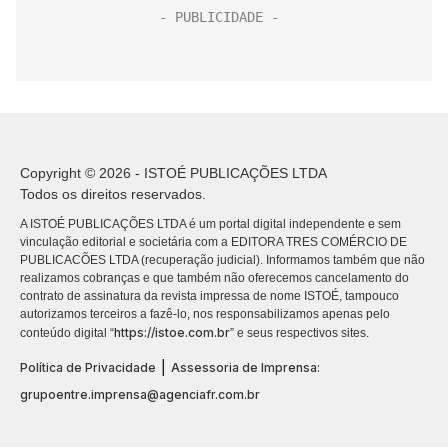
Copyright © 2026 - ISTOÉ PUBLICAÇÕES LTDA
Todos os direitos reservados.
A ISTOÉ PUBLICAÇÕES LTDA é um portal digital independente e sem
vinculação editorial e societária com a EDITORA TRES COMÉRCIO DE
PUBLICACÕES LTDA (recuperação judicial). Informamos também que não
realizamos cobranças e que também não oferecemos cancelamento do
contrato de assinatura da revista impressa de nome ISTOÉ, tampouco
autorizamos terceiros a fazê-lo, nos responsabilizamos apenas pelo
https://istoe.com.br
conteúdo digital “
” e seus respectivos sites.
|
Política de Privacidade
Assessoria de Imprensa:
grupoentre.imprensa@agenciafr.com.br