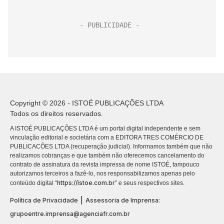
Copyright © 2026 - ISTOÉ PUBLICAÇÕES LTDA
Todos os direitos reservados.
A ISTOÉ PUBLICAÇÕES LTDA é um portal digital independente e sem
vinculação editorial e societária com a EDITORA TRES COMÉRCIO DE
PUBLICACÕES LTDA (recuperação judicial). Informamos também que não
realizamos cobranças e que também não oferecemos cancelamento do
contrato de assinatura da revista impressa de nome ISTOÉ, tampouco
autorizamos terceiros a fazê-lo, nos responsabilizamos apenas pelo
https://istoe.com.br
conteúdo digital “
” e seus respectivos sites.
|
Política de Privacidade
Assessoria de Imprensa:
grupoentre.imprensa@agenciafr.com.br