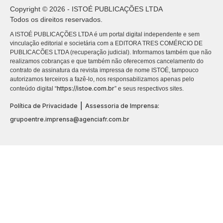
Copyright © 2026 - ISTOÉ PUBLICAÇÕES LTDA
Todos os direitos reservados.
A ISTOÉ PUBLICAÇÕES LTDA é um portal digital independente e sem
vinculação editorial e societária com a EDITORA TRES COMÉRCIO DE
PUBLICACÕES LTDA (recuperação judicial). Informamos também que não
realizamos cobranças e que também não oferecemos cancelamento do
contrato de assinatura da revista impressa de nome ISTOÉ, tampouco
autorizamos terceiros a fazê-lo, nos responsabilizamos apenas pelo
https://istoe.com.br
conteúdo digital “
” e seus respectivos sites.
|
Política de Privacidade
Assessoria de Imprensa:
grupoentre.imprensa@agenciafr.com.br