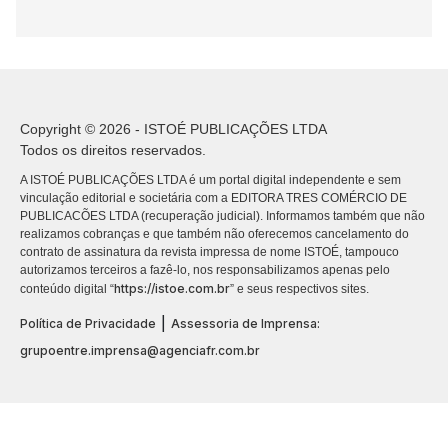
Copyright © 2026 - ISTOÉ PUBLICAÇÕES LTDA
Todos os direitos reservados.
A ISTOÉ PUBLICAÇÕES LTDA é um portal digital independente e sem
vinculação editorial e societária com a EDITORA TRES COMÉRCIO DE
PUBLICACÕES LTDA (recuperação judicial). Informamos também que não
realizamos cobranças e que também não oferecemos cancelamento do
contrato de assinatura da revista impressa de nome ISTOÉ, tampouco
autorizamos terceiros a fazê-lo, nos responsabilizamos apenas pelo
https://istoe.com.br
conteúdo digital “
” e seus respectivos sites.
|
Política de Privacidade
Assessoria de Imprensa:
grupoentre.imprensa@agenciafr.com.br