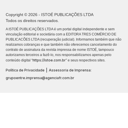
Copyright © 2026 - ISTOÉ PUBLICAÇÕES LTDA
Todos os direitos reservados.
A ISTOÉ PUBLICAÇÕES LTDA é um portal digital independente e sem
vinculação editorial e societária com a EDITORA TRES COMÉRCIO DE
PUBLICACÕES LTDA (recuperação judicial). Informamos também que não
realizamos cobranças e que também não oferecemos cancelamento do
contrato de assinatura da revista impressa de nome ISTOÉ, tampouco
autorizamos terceiros a fazê-lo, nos responsabilizamos apenas pelo
https://istoe.com.br
conteúdo digital “
” e seus respectivos sites.
|
Política de Privacidade
Assessoria de Imprensa:
grupoentre.imprensa@agenciafr.com.br