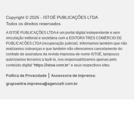
Copyright © 2026 - ISTOÉ PUBLICAÇÕES LTDA
Todos os direitos reservados.
A ISTOÉ PUBLICAÇÕES LTDA é um portal digital independente e sem
vinculação editorial e societária com a EDITORA TRES COMÉRCIO DE
PUBLICACÕES LTDA (recuperação judicial). Informamos também que não
realizamos cobranças e que também não oferecemos cancelamento do
contrato de assinatura da revista impressa de nome ISTOÉ, tampouco
autorizamos terceiros a fazê-lo, nos responsabilizamos apenas pelo
https://istoe.com.br
conteúdo digital “
” e seus respectivos sites.
|
Política de Privacidade
Assessoria de Imprensa:
grupoentre.imprensa@agenciafr.com.br