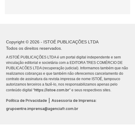
Copyright © 2026 - ISTOÉ PUBLICAÇÕES LTDA
Todos os direitos reservados.
A ISTOÉ PUBLICAÇÕES LTDA é um portal digital independente e sem
vinculação editorial e societária com a EDITORA TRES COMÉRCIO DE
PUBLICACÕES LTDA (recuperação judicial). Informamos também que não
realizamos cobranças e que também não oferecemos cancelamento do
contrato de assinatura da revista impressa de nome ISTOÉ, tampouco
autorizamos terceiros a fazê-lo, nos responsabilizamos apenas pelo
https://istoe.com.br
conteúdo digital “
” e seus respectivos sites.
|
Política de Privacidade
Assessoria de Imprensa:
grupoentre.imprensa@agenciafr.com.br