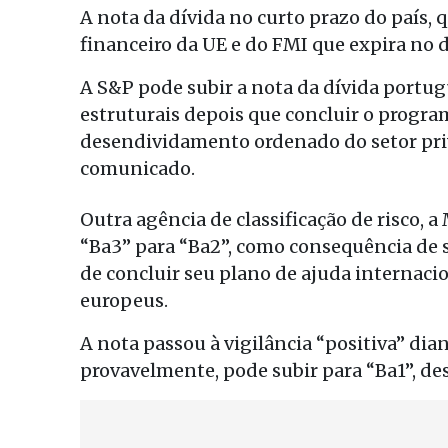
A nota da dívida no curto prazo do país, 
financeiro da UE e do FMI que expira no di
A S&P pode subir a nota da dívida portu
estruturais depois que concluir o program
desendividamento ordenado do setor priv
comunicado.
Outra agência de classificação de risco, 
“Ba3” para “Ba2”, como consequência de s
de concluir seu plano de ajuda internaci
europeus.
A nota passou à vigilância “positiva” di
provavelmente, pode subir para “Ba1”, de