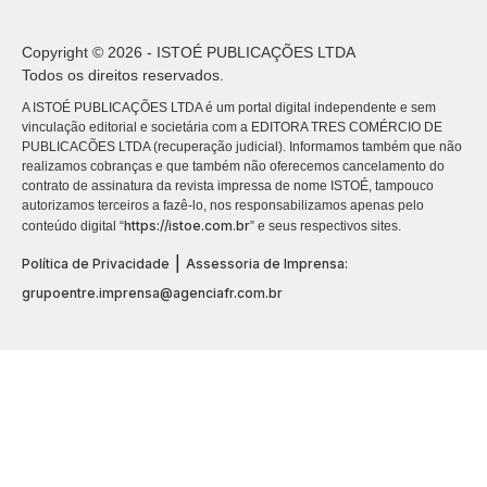
Copyright © 2026 - ISTOÉ PUBLICAÇÕES LTDA
Todos os direitos reservados.
A ISTOÉ PUBLICAÇÕES LTDA é um portal digital independente e sem
vinculação editorial e societária com a EDITORA TRES COMÉRCIO DE
PUBLICACÕES LTDA (recuperação judicial). Informamos também que não
realizamos cobranças e que também não oferecemos cancelamento do
contrato de assinatura da revista impressa de nome ISTOÉ, tampouco
autorizamos terceiros a fazê-lo, nos responsabilizamos apenas pelo
https://istoe.com.br
conteúdo digital “
” e seus respectivos sites.
|
Política de Privacidade
Assessoria de Imprensa:
grupoentre.imprensa@agenciafr.com.br