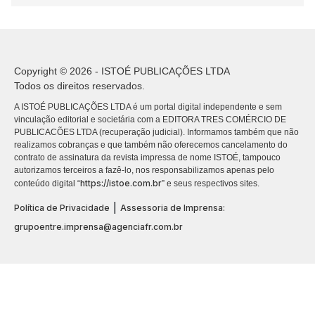
Copyright © 2026 - ISTOÉ PUBLICAÇÕES LTDA
Todos os direitos reservados.
A ISTOÉ PUBLICAÇÕES LTDA é um portal digital independente e sem
vinculação editorial e societária com a EDITORA TRES COMÉRCIO DE
PUBLICACÕES LTDA (recuperação judicial). Informamos também que não
realizamos cobranças e que também não oferecemos cancelamento do
contrato de assinatura da revista impressa de nome ISTOÉ, tampouco
autorizamos terceiros a fazê-lo, nos responsabilizamos apenas pelo
https://istoe.com.br
conteúdo digital “
” e seus respectivos sites.
|
Política de Privacidade
Assessoria de Imprensa:
grupoentre.imprensa@agenciafr.com.br