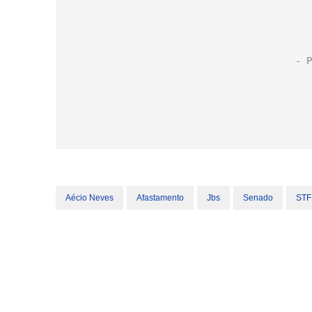
Aécio Neves
Afastamento
Jbs
Senado
STF