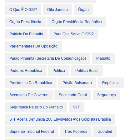
O Que É O GSI?
Oito Janeiro
Órgão
Órgão Presidência
Órgão Presidência República
Palácio Do Planalto
Para Que Serve O GSI?
Parlamentares Da Oposição
Paulo Pimenta (Secretaria De Comunicação)
Planalto
Poderes República
Política
Política Brasil
Presidente Da República
Prisão Bolsonaro
República
Secretaria De Governo
Secretaria-Geral
Segurança
Segurança Palácio Do Planalto
STF
STF Aceita Denúncia 200 Envolvidos Atos Golpistas Brasília
Supremo Tribunal Federal
Três Poderes
Updated