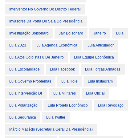
Interventor No Governo Do Distrito Federal
Invasores Da Porta Do Sala Do Presidência
Investigação Bolsonaro
Jair Bolsonaro
Janeiro
Lula
Lula 2023
Lula Agenda Econômica
Lula Articulador
Lula Atos Golpistas 8 De Janeiro
Lula Equipe Econômica
Lula Escolaridade
Lula Facebook
Lula Forças Armadas
Lula Governo Problemas
Lula Hoje
Lula Instagram
Lula Intervenção DF
Lula Militares
Lula Oficial
Lula Polarização
Lula Projeto Econômico
Lula Revogaço
Lula Segurança
Lula Twitter
Márcio Macêdo (Secretaria Geral Da Presidência)