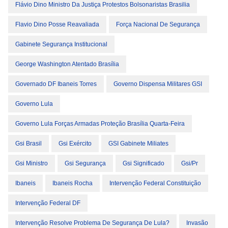
Flávio Dino Ministro Da Justiça Protestos Bolsonaristas Brasilia
Flavio Dino Posse Reavaliada
Força Nacional De Segurança
Gabinete Segurança Institucional
George Washington Atentado Brasília
Governado DF Ibaneis Torres
Governo Dispensa Militares GSI
Governo Lula
Governo Lula Forças Armadas Proteção Brasília Quarta-Feira
Gsi Brasil
Gsi Exército
GSI Gabinete Miliates
Gsi Ministro
Gsi Segurança
Gsi Significado
Gsi/pr
Ibaneis
Ibaneis Rocha
Intervenção Federal Constituição
Intervenção Federal DF
Intervenção Resolve Problema De Segurança De Lula?
Invasão