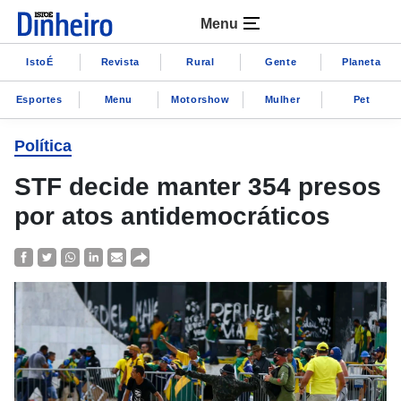
Menu
IstoÉ
Revista
Rural
Gente
Planeta
Esportes
Menu
Motorshow
Mulher
Pet
Política
STF decide manter 354 presos
por atos antidemocráticos