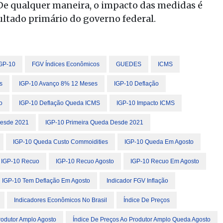
. De qualquer maneira, o impacto das medidas é
ultado primário do governo federal.
IGP-10
FGV Índices Econômicos
GUEDES
ICMS
s
IGP-10 Avanço 8% 12 Meses
IGP-10 Deflação
o
IGP-10 Deflação Queda ICMS
IGP-10 Impacto ICMS
Desde 2021
IGP-10 Primeira Queda Desde 2021
IGP-10 Queda Custo Commoidities
IGP-10 Queda Em Agosto
IGP-10 Recuo
IGP-10 Recuo Agosto
IGP-10 Recuo Em Agosto
IGP-10 Tem Deflação Em Agosto
Indicador FGV Inflação
Indicadores Econômicos No Brasil
Índice De Preços
rodutor Amplo Agosto
Índice De Preços Ao Produtor Amplo Queda Agosto