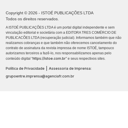
Copyright © 2026 - ISTOÉ PUBLICAÇÕES LTDA
Todos os direitos reservados.
A ISTOÉ PUBLICAÇÕES LTDA é um portal digital independente e sem
vinculação editorial e societária com a EDITORA TRES COMÉRCIO DE
PUBLICACÕES LTDA (recuperação judicial). Informamos também que não
realizamos cobranças e que também não oferecemos cancelamento do
contrato de assinatura da revista impressa de nome ISTOÉ, tampouco
autorizamos terceiros a fazê-lo, nos responsabilizamos apenas pelo
https://istoe.com.br
conteúdo digital “
” e seus respectivos sites.
|
Política de Privacidade
Assessoria de Imprensa:
grupoentre.imprensa@agenciafr.com.br